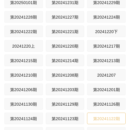
第20250101期
第20241231期
第20241229期
第20241228期
第20241227期
第20241224期
第20241222期
第20241221期
20241220下
20241220上
第20241220期
第20241217期
第20241215期
第20241214期
第20241213期
第20241210期
第20241208期
20241207
第20241206期
第20241203期
第20241201期
第20241130期
第20241129期
第20241126期
第20241124期
第20241123期
第20241122期