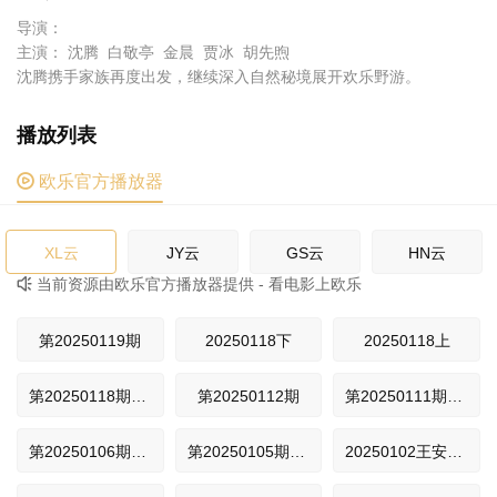
导演：
主演： 沈腾 白敬亭 金晨 贾冰 胡先煦
沈腾携手家族再度出发，继续深入自然秘境展开欢乐野游。
播放列表

欧乐官方播放器
XL云
JY云
GS云
HN云
当前资源由欧乐官方播放器提供 - 看电影上欧乐

JS云
第20250119期
20250118下
20250118上
第20250118期游戏特辑上
第20250112期
第20250111期特辑
第20250106期特辑
第20250105期特辑
20250102王安宇直拍