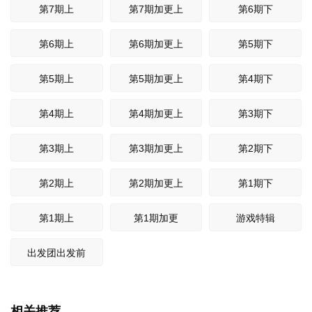
第7期上
第7期加更上
第6期下
第6期上
第6期加更上
第5期下
第5期上
第5期加更上
第4期下
第4期上
第4期加更上
第3期下
第3期上
第3期加更上
第2期下
第2期上
第2期加更上
第1期下
第1期上
第1期加更
游戏特辑
出发团出发前
相关推荐