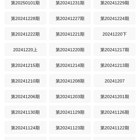
第20250101期
第20241231期
第20241229期
第20241228期
第20241227期
第20241224期
第20241222期
第20241221期
20241220下
20241220上
第20241220期
第20241217期
第20241215期
第20241214期
第20241213期
第20241210期
第20241208期
20241207
第20241206期
第20241203期
第20241201期
第20241130期
第20241129期
第20241126期
第20241124期
第20241123期
第20241122期