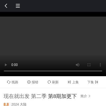


线路
报错
刷新
上集
下集





现在就出发 第二季
第8期加更下
简介

8.8
2024
大陆