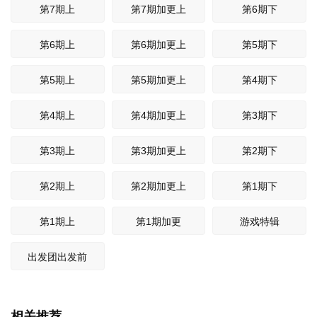
第7期上
第7期加更上
第6期下
第6期上
第6期加更上
第5期下
第5期上
第5期加更上
第4期下
第4期上
第4期加更上
第3期下
第3期上
第3期加更上
第2期下
第2期上
第2期加更上
第1期下
第1期上
第1期加更
游戏特辑
出发团出发前
相关推荐