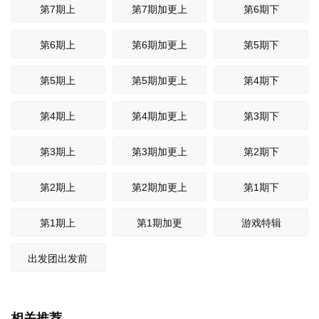
第7期上
第7期加更上
第6期下
第6期上
第6期加更上
第5期下
第5期上
第5期加更上
第4期下
第4期上
第4期加更上
第3期下
第3期上
第3期加更上
第2期下
第2期上
第2期加更上
第1期下
第1期上
第1期加更
游戏特辑
出发团出发前
相关推荐