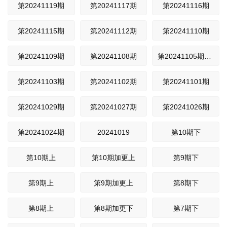
第20241119期
第20241117期
第20241116期
第20241115期
第20241112期
第20241110期
第20241109期
第20241108期
第20241105期加更
第20241103期
第20241102期
第20241101期
第20241029期
第20241027期
第20241026期
第20241024期
20241019
第10期下
第10期上
第10期加更上
第9期下
第9期上
第9期加更上
第8期下
第8期上
第8期加更下
第7期下