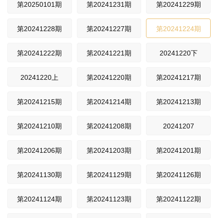
第20250101期
第20241231期
第20241229期
第20241228期
第20241227期
第20241224期
第20241222期
第20241221期
20241220下
20241220上
第20241220期
第20241217期
第20241215期
第20241214期
第20241213期
第20241210期
第20241208期
20241207
第20241206期
第20241203期
第20241201期
第20241130期
第20241129期
第20241126期
第20241124期
第20241123期
第20241122期