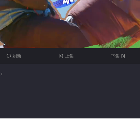
刷新
上集
下集



