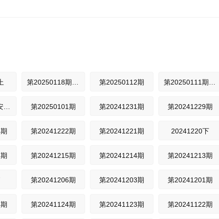
上
第20250118期游戏特辑上
第20250112期
第20250111期特辑
20250102王安宇直拍
第20250101期
第20241231期
第20241229期
4期
第20241222期
第20241221期
20241220下
7期
第20241215期
第20241214期
第20241213期
7
第20241206期
第20241203期
第20241201期
6期
第20241124期
第20241123期
第20241122期