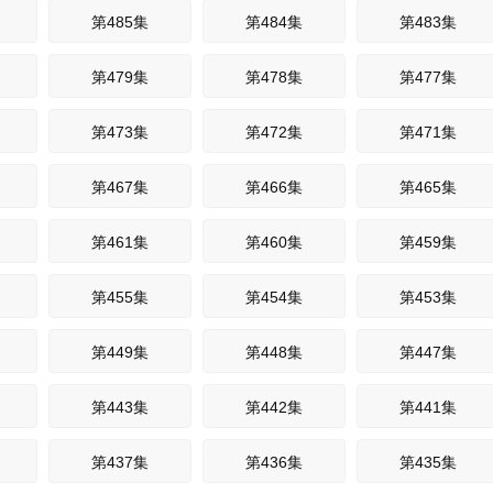
第485集
第484集
第483集
第479集
第478集
第477集
第473集
第472集
第471集
第467集
第466集
第465集
第461集
第460集
第459集
第455集
第454集
第453集
第449集
第448集
第447集
第443集
第442集
第441集
第437集
第436集
第435集