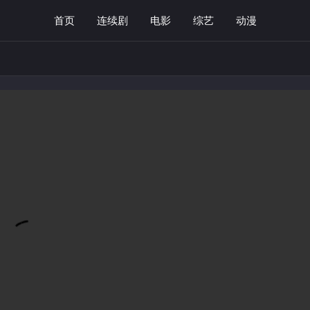
首页
连续剧
电影
综艺
动漫