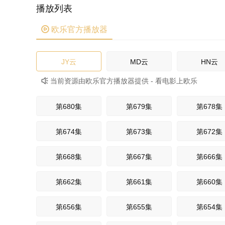
播放列表

欧乐官方播放器
JY云
MD云
HN云
当前资源由欧乐官方播放器提供 - 看电影上欧乐

第680集
第679集
第678集
第674集
第673集
第672集
第668集
第667集
第666集
第662集
第661集
第660集
第656集
第655集
第654集