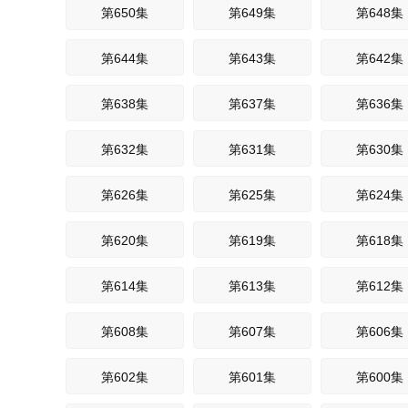
第650集
第649集
第648集
第644集
第643集
第642集
第638集
第637集
第636集
第632集
第631集
第630集
第626集
第625集
第624集
第620集
第619集
第618集
第614集
第613集
第612集
第608集
第607集
第606集
第602集
第601集
第600集