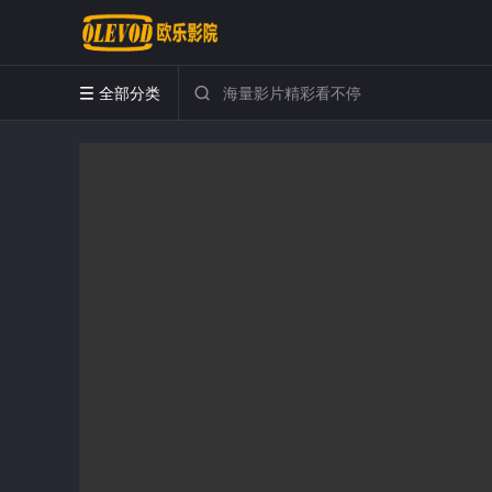
全部分类

