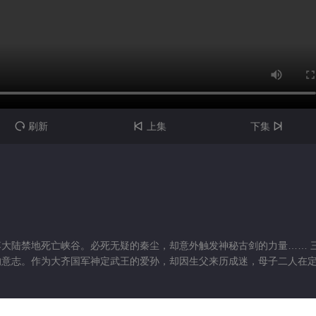
刷新
上集
下集



大陆禁地死亡峡谷。必死无疑的秦尘，却意外触发神秘古剑的力量…… 
的意志。作为大齐国军神定武王的爱孙，却因生父来历成迷，母子二人在