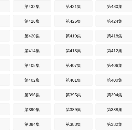
第432集
第431集
第430集
第426集
第425集
第424集
第420集
第419集
第418集
第414集
第413集
第412集
第408集
第407集
第406集
第402集
第401集
第400集
第396集
第395集
第394集
第390集
第389集
第388集
第384集
第383集
第382集