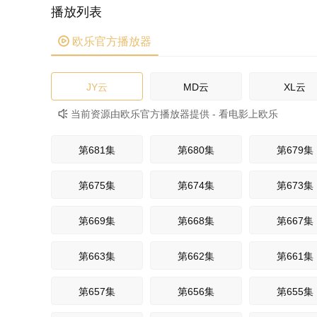
播放列表

欧乐官方播放器
JY云
MD云
XL云
当前资源由欧乐官方播放器提供 - 看电影上欧乐

第681集
第680集
第679集
第675集
第674集
第673集
第669集
第668集
第667集
第663集
第662集
第661集
第657集
第656集
第655集