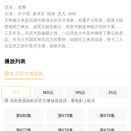
导演： 老鹰
主演： 许子尧 唐泽宗 陈帅 吴凡 孙科
主角秦尘本是武域中最顶尖的天才强者，却遭歹人暗算，陨落大陆
禁地死亡峡谷。必死无疑的秦尘，却意外触发神秘古剑的力量……
三百年后，天武大陆偏僻之地，一位同名少年意外继承了秦尘的意
志。作为大齐国军神定武王的爱孙，却因生父来历成迷，母子二人
在定武王府中受尽冷遇，相依为命。 ...
播放列表

欧乐官方播放器
JY云
MD云
HN云
JS云
当前资源由欧乐官方播放器提供 - 看电影上欧乐

第680集
第679集
第678集
第677集
第676集
第675集