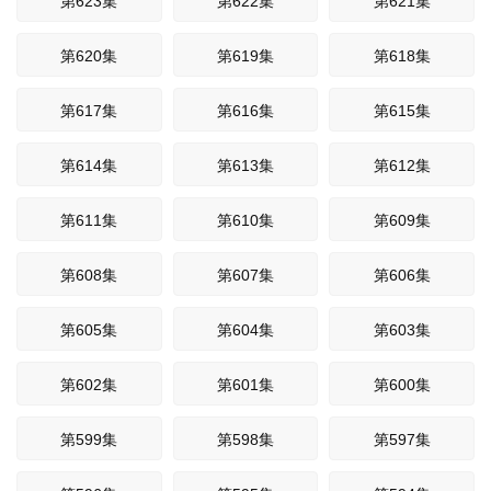
第623集
第622集
第621集
第620集
第619集
第618集
第617集
第616集
第615集
第614集
第613集
第612集
第611集
第610集
第609集
第608集
第607集
第606集
第605集
第604集
第603集
第602集
第601集
第600集
第599集
第598集
第597集