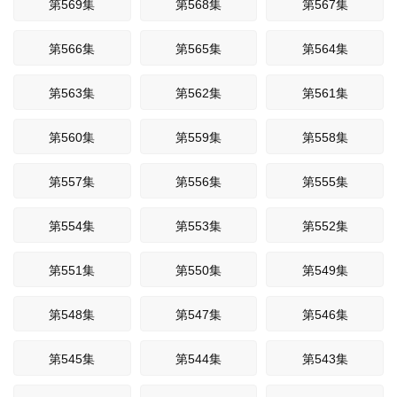
第569集
第568集
第567集
第566集
第565集
第564集
第563集
第562集
第561集
第560集
第559集
第558集
第557集
第556集
第555集
第554集
第553集
第552集
第551集
第550集
第549集
第548集
第547集
第546集
第545集
第544集
第543集