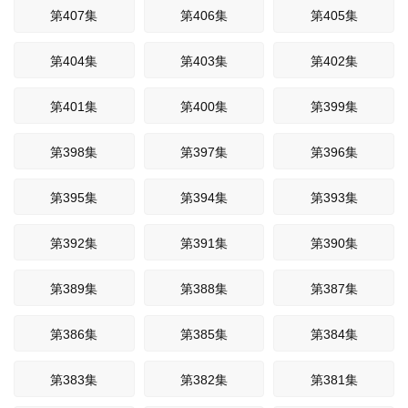
第407集
第406集
第405集
第404集
第403集
第402集
第401集
第400集
第399集
第398集
第397集
第396集
第395集
第394集
第393集
第392集
第391集
第390集
第389集
第388集
第387集
第386集
第385集
第384集
第383集
第382集
第381集