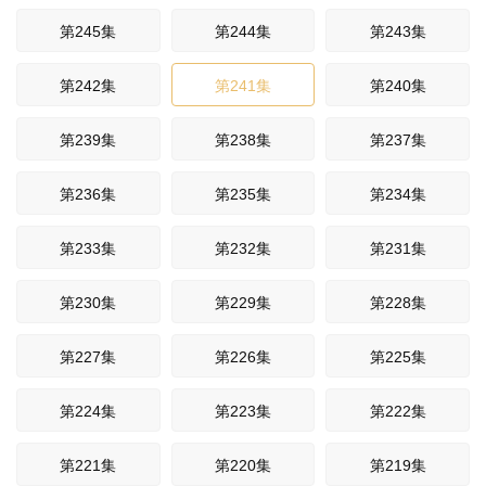
第245集
第244集
第243集
第242集
第241集
第240集
第239集
第238集
第237集
第236集
第235集
第234集
第233集
第232集
第231集
第230集
第229集
第228集
第227集
第226集
第225集
第224集
第223集
第222集
第221集
第220集
第219集