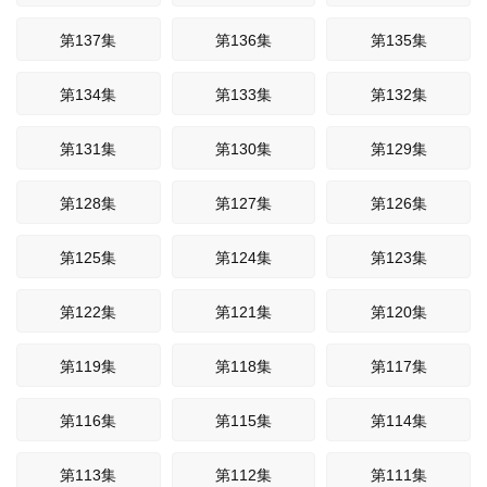
第137集
第136集
第135集
第134集
第133集
第132集
第131集
第130集
第129集
第128集
第127集
第126集
第125集
第124集
第123集
第122集
第121集
第120集
第119集
第118集
第117集
第116集
第115集
第114集
第113集
第112集
第111集