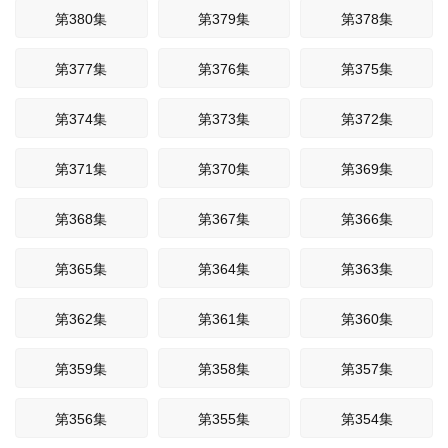
第380集
第379集
第378集
第377集
第376集
第375集
第374集
第373集
第372集
第371集
第370集
第369集
第368集
第367集
第366集
第365集
第364集
第363集
第362集
第361集
第360集
第359集
第358集
第357集
第356集
第355集
第354集