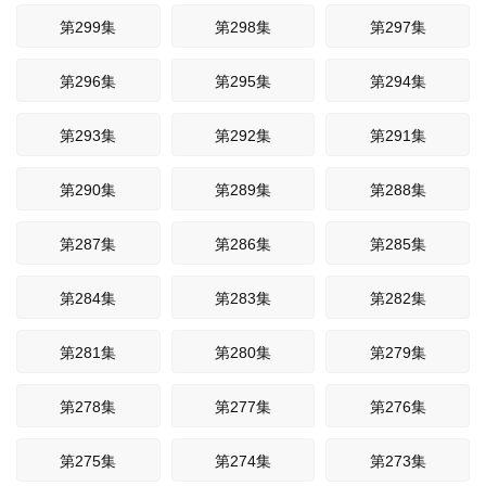
第299集
第298集
第297集
第296集
第295集
第294集
第293集
第292集
第291集
第290集
第289集
第288集
第287集
第286集
第285集
第284集
第283集
第282集
第281集
第280集
第279集
第278集
第277集
第276集
第275集
第274集
第273集