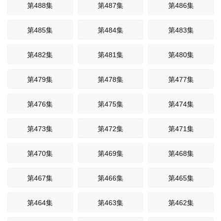
第488集
第487集
第486集
第485集
第484集
第483集
第482集
第481集
第480集
第479集
第478集
第477集
第476集
第475集
第474集
第473集
第472集
第471集
第470集
第469集
第468集
第467集
第466集
第465集
第464集
第463集
第462集