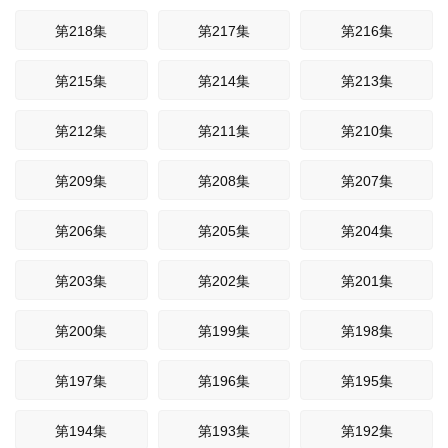
第218集
第217集
第216集
第215集
第214集
第213集
第212集
第211集
第210集
第209集
第208集
第207集
第206集
第205集
第204集
第203集
第202集
第201集
第200集
第199集
第198集
第197集
第196集
第195集
第194集
第193集
第192集