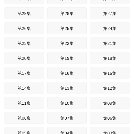
第29集
第28集
第27集
第26集
第25集
第24集
第23集
第22集
第21集
第20集
第19集
第18集
第17集
第16集
第15集
第14集
第13集
第12集
第11集
第10集
第09集
第08集
第07集
第06集
第05集
第04集
第03集