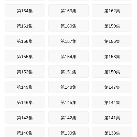
第164集
第163集
第162集
第161集
第160集
第159集
第158集
第157集
第156集
第155集
第154集
第153集
第152集
第151集
第150集
第149集
第148集
第147集
第146集
第145集
第144集
第143集
第142集
第141集
第140集
第139集
第138集