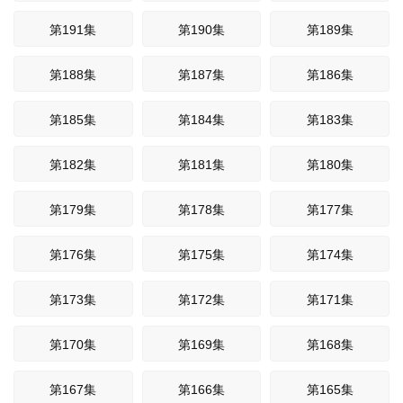
第191集
第190集
第189集
第188集
第187集
第186集
第185集
第184集
第183集
第182集
第181集
第180集
第179集
第178集
第177集
第176集
第175集
第174集
第173集
第172集
第171集
第170集
第169集
第168集
第167集
第166集
第165集