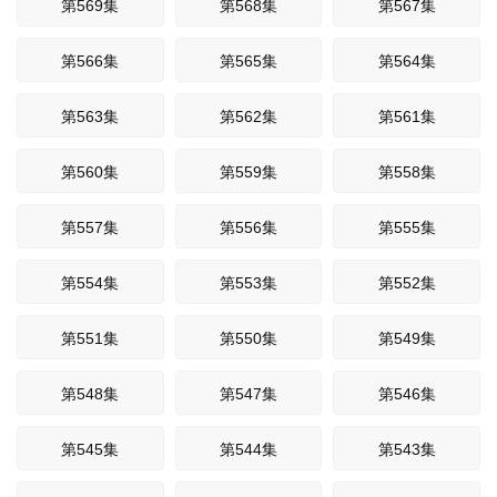
第569集
第568集
第567集
第566集
第565集
第564集
第563集
第562集
第561集
第560集
第559集
第558集
第557集
第556集
第555集
第554集
第553集
第552集
第551集
第550集
第549集
第548集
第547集
第546集
第545集
第544集
第543集