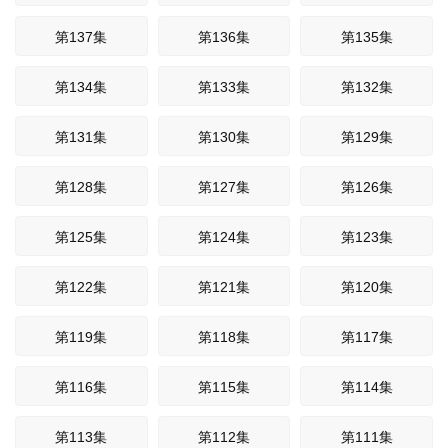
第137集
第136集
第135集
第134集
第133集
第132集
第131集
第130集
第129集
第128集
第127集
第126集
第125集
第124集
第123集
第122集
第121集
第120集
第119集
第118集
第117集
第116集
第115集
第114集
第113集
第112集
第111集