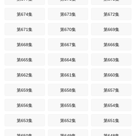
第674集
第673集
第672集
第671集
第670集
第669集
第668集
第667集
第666集
第665集
第664集
第663集
第662集
第661集
第660集
第659集
第658集
第657集
第656集
第655集
第654集
第653集
第652集
第651集
第650集
第649集
第648集