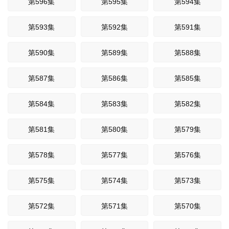
第596集
第595集
第594集
第593集
第592集
第591集
第590集
第589集
第588集
第587集
第586集
第585集
第584集
第583集
第582集
第581集
第580集
第579集
第578集
第577集
第576集
第575集
第574集
第573集
第572集
第571集
第570集