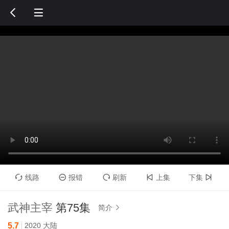


线路
报错
刷新
上集
下集





武神主宰
第75集
简介

5.7
2020
大陆