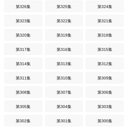
第326集
第325集
第324集
第323集
第322集
第321集
第320集
第319集
第318集
第317集
第316集
第315集
第314集
第313集
第312集
第311集
第310集
第309集
第308集
第307集
第306集
第305集
第304集
第303集
第302集
第301集
第300集