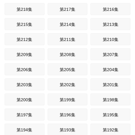
第218集
第217集
第216集
第215集
第214集
第213集
第212集
第211集
第210集
第209集
第208集
第207集
第206集
第205集
第204集
第203集
第202集
第201集
第200集
第199集
第198集
第197集
第196集
第195集
第194集
第193集
第192集