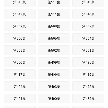
第515集
第514集
第513集
第512集
第511集
第510集
第509集
第508集
第507集
第506集
第505集
第504集
第503集
第502集
第501集
第500集
第499集
第498集
第497集
第496集
第495集
第494集
第493集
第492集
第491集
第490集
第489集