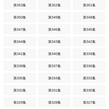
第353集
第352集
第351集
第350集
第349集
第348集
第347集
第346集
第345集
第344集
第343集
第342集
第341集
第340集
第339集
第338集
第337集
第336集
第335集
第334集
第333集
第332集
第331集
第330集
第329集
第328集
第327集