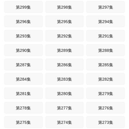
第299集
第298集
第297集
第296集
第295集
第294集
第293集
第292集
第291集
第290集
第289集
第288集
第287集
第286集
第285集
第284集
第283集
第282集
第281集
第280集
第279集
第278集
第277集
第276集
第275集
第274集
第273集