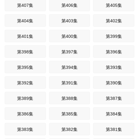
第407集
第406集
第405集
第404集
第403集
第402集
第401集
第400集
第399集
第398集
第397集
第396集
第395集
第394集
第393集
第392集
第391集
第390集
第389集
第388集
第387集
第386集
第385集
第384集
第383集
第382集
第381集