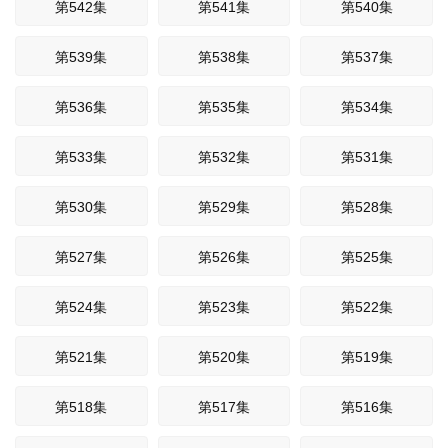
第542集
第541集
第540集
第539集
第538集
第537集
第536集
第535集
第534集
第533集
第532集
第531集
第530集
第529集
第528集
第527集
第526集
第525集
第524集
第523集
第522集
第521集
第520集
第519集
第518集
第517集
第516集