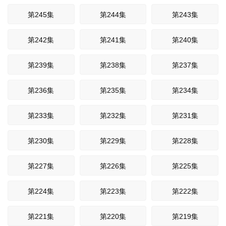
第245集
第244集
第243集
第242集
第241集
第240集
第239集
第238集
第237集
第236集
第235集
第234集
第233集
第232集
第231集
第230集
第229集
第228集
第227集
第226集
第225集
第224集
第223集
第222集
第221集
第220集
第219集