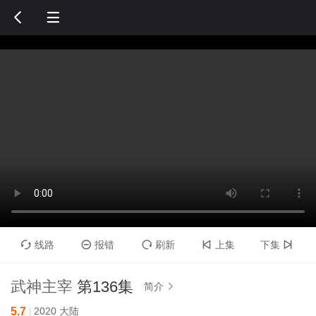


线路
报错
刷新
上集
下集





武神主宰
第136集
简介

5.7
2020
大陆