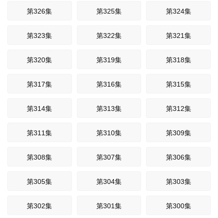
第326集
第325集
第324集
第323集
第322集
第321集
第320集
第319集
第318集
第317集
第316集
第315集
第314集
第313集
第312集
第311集
第310集
第309集
第308集
第307集
第306集
第305集
第304集
第303集
第302集
第301集
第300集