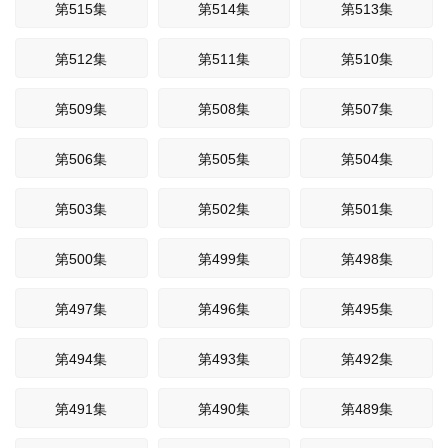
第515集
第514集
第513集
第512集
第511集
第510集
第509集
第508集
第507集
第506集
第505集
第504集
第503集
第502集
第501集
第500集
第499集
第498集
第497集
第496集
第495集
第494集
第493集
第492集
第491集
第490集
第489集