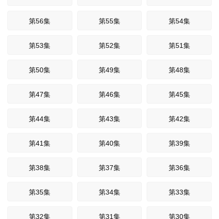
第56集
第55集
第54集
第53集
第52集
第51集
第50集
第49集
第48集
第47集
第46集
第45集
第44集
第43集
第42集
第41集
第40集
第39集
第38集
第37集
第36集
第35集
第34集
第33集
第32集
第31集
第30集