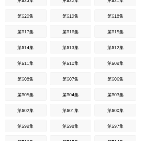
第623集
第622集
第621集
第620集
第619集
第618集
第617集
第616集
第615集
第614集
第613集
第612集
第611集
第610集
第609集
第608集
第607集
第606集
第605集
第604集
第603集
第602集
第601集
第600集
第599集
第598集
第597集