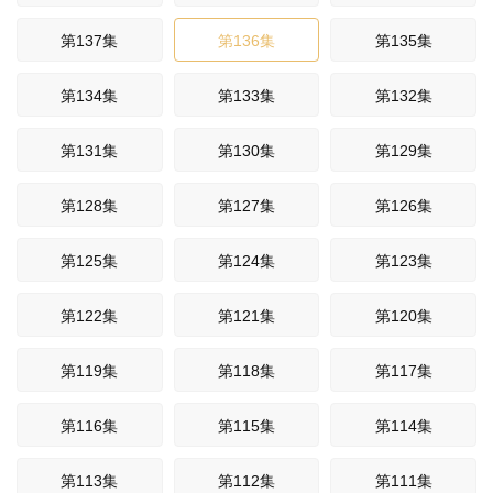
第137集
第136集
第135集
第134集
第133集
第132集
第131集
第130集
第129集
第128集
第127集
第126集
第125集
第124集
第123集
第122集
第121集
第120集
第119集
第118集
第117集
第116集
第115集
第114集
第113集
第112集
第111集