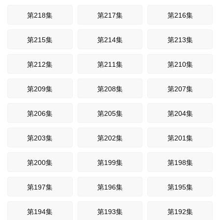
第218集
第217集
第216集
第215集
第214集
第213集
第212集
第211集
第210集
第209集
第208集
第207集
第206集
第205集
第204集
第203集
第202集
第201集
第200集
第199集
第198集
第197集
第196集
第195集
第194集
第193集
第192集