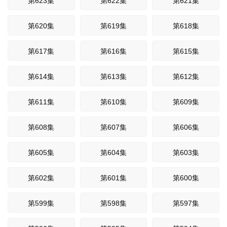
第623集
第622集
第621集
第620集
第619集
第618集
第617集
第616集
第615集
第614集
第613集
第612集
第611集
第610集
第609集
第608集
第607集
第606集
第605集
第604集
第603集
第602集
第601集
第600集
第599集
第598集
第597集