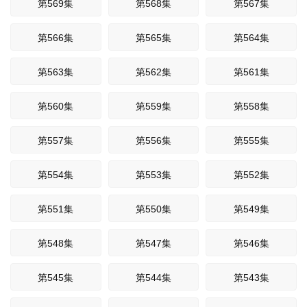
第569集
第568集
第567集
第566集
第565集
第564集
第563集
第562集
第561集
第560集
第559集
第558集
第557集
第556集
第555集
第554集
第553集
第552集
第551集
第550集
第549集
第548集
第547集
第546集
第545集
第544集
第543集