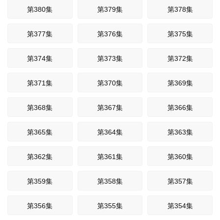
第380集
第379集
第378集
第377集
第376集
第375集
第374集
第373集
第372集
第371集
第370集
第369集
第368集
第367集
第366集
第365集
第364集
第363集
第362集
第361集
第360集
第359集
第358集
第357集
第356集
第355集
第354集