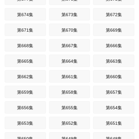
第674集
第673集
第672集
第671集
第670集
第669集
第668集
第667集
第666集
第665集
第664集
第663集
第662集
第661集
第660集
第659集
第658集
第657集
第656集
第655集
第654集
第653集
第652集
第651集
第650集
第649集
第648集