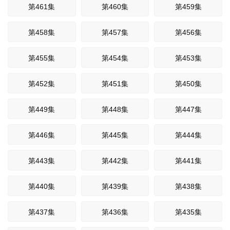
第461集
第460集
第459集
第458集
第457集
第456集
第455集
第454集
第453集
第452集
第451集
第450集
第449集
第448集
第447集
第446集
第445集
第444集
第443集
第442集
第441集
第440集
第439集
第438集
第437集
第436集
第435集