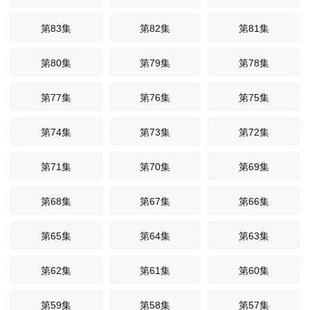
第83集
第82集
第81集
第80集
第79集
第78集
第77集
第76集
第75集
第74集
第73集
第72集
第71集
第70集
第69集
第68集
第67集
第66集
第65集
第64集
第63集
第62集
第61集
第60集
第59集
第58集
第57集