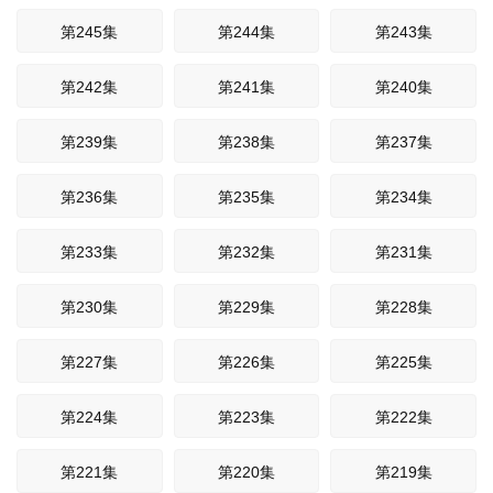
第245集
第244集
第243集
第242集
第241集
第240集
第239集
第238集
第237集
第236集
第235集
第234集
第233集
第232集
第231集
第230集
第229集
第228集
第227集
第226集
第225集
第224集
第223集
第222集
第221集
第220集
第219集