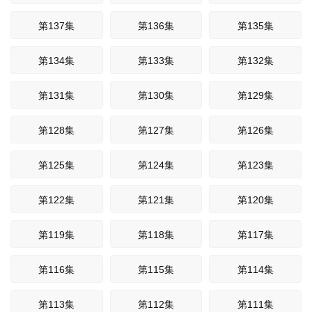
第137集
第136集
第135集
第134集
第133集
第132集
第131集
第130集
第129集
第128集
第127集
第126集
第125集
第124集
第123集
第122集
第121集
第120集
第119集
第118集
第117集
第116集
第115集
第114集
第113集
第112集
第111集