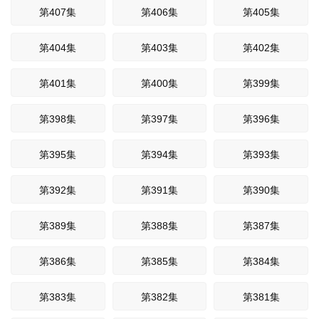
第407集
第406集
第405集
第404集
第403集
第402集
第401集
第400集
第399集
第398集
第397集
第396集
第395集
第394集
第393集
第392集
第391集
第390集
第389集
第388集
第387集
第386集
第385集
第384集
第383集
第382集
第381集