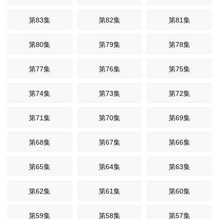
第83集
第82集
第81集
第80集
第79集
第78集
第77集
第76集
第75集
第74集
第73集
第72集
第71集
第70集
第69集
第68集
第67集
第66集
第65集
第64集
第63集
第62集
第61集
第60集
第59集
第58集
第57集