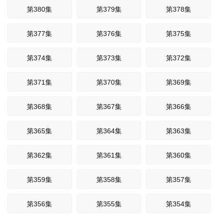
第380集
第379集
第378集
第377集
第376集
第375集
第374集
第373集
第372集
第371集
第370集
第369集
第368集
第367集
第366集
第365集
第364集
第363集
第362集
第361集
第360集
第359集
第358集
第357集
第356集
第355集
第354集