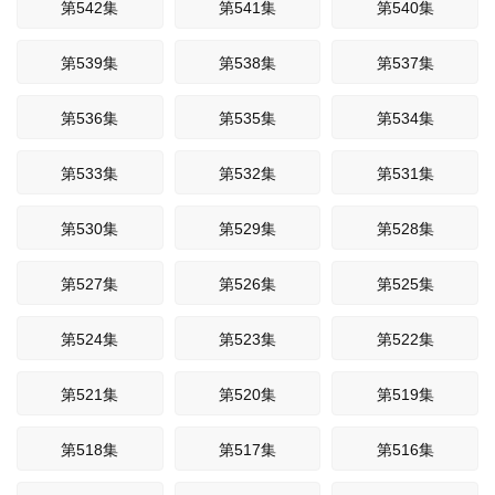
第542集
第541集
第540集
第539集
第538集
第537集
第536集
第535集
第534集
第533集
第532集
第531集
第530集
第529集
第528集
第527集
第526集
第525集
第524集
第523集
第522集
第521集
第520集
第519集
第518集
第517集
第516集