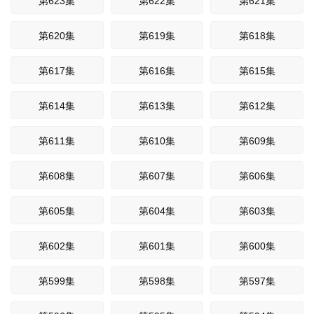
第623集
第622集
第621集
第620集
第619集
第618集
第617集
第616集
第615集
第614集
第613集
第612集
第611集
第610集
第609集
第608集
第607集
第606集
第605集
第604集
第603集
第602集
第601集
第600集
第599集
第598集
第597集