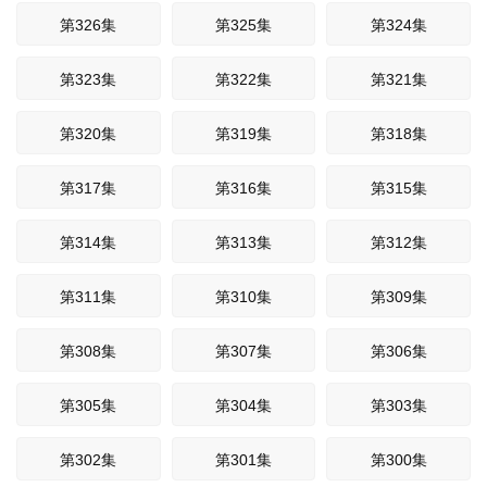
第326集
第325集
第324集
第323集
第322集
第321集
第320集
第319集
第318集
第317集
第316集
第315集
第314集
第313集
第312集
第311集
第310集
第309集
第308集
第307集
第306集
第305集
第304集
第303集
第302集
第301集
第300集