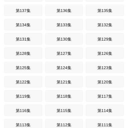
第137集
第136集
第135集
第134集
第133集
第132集
第131集
第130集
第129集
第128集
第127集
第126集
第125集
第124集
第123集
第122集
第121集
第120集
第119集
第118集
第117集
第116集
第115集
第114集
第113集
第112集
第111集