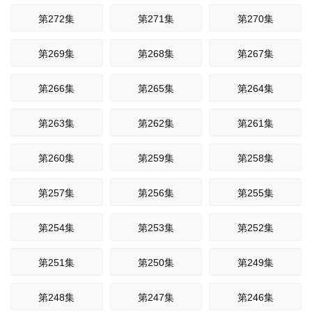
第272集
第271集
第270集
第269集
第268集
第267集
第266集
第265集
第264集
第263集
第262集
第261集
第260集
第259集
第258集
第257集
第256集
第255集
第254集
第253集
第252集
第251集
第250集
第249集
第248集
第247集
第246集