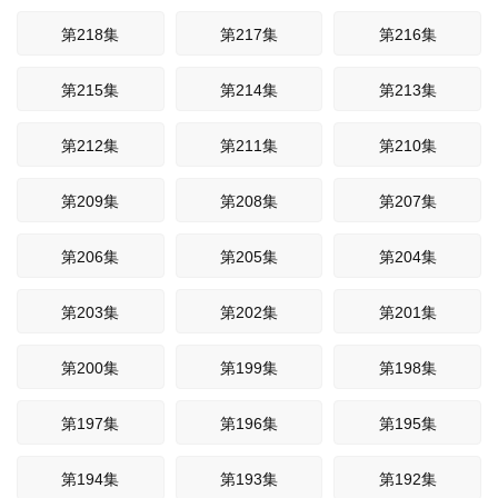
第218集
第217集
第216集
第215集
第214集
第213集
第212集
第211集
第210集
第209集
第208集
第207集
第206集
第205集
第204集
第203集
第202集
第201集
第200集
第199集
第198集
第197集
第196集
第195集
第194集
第193集
第192集