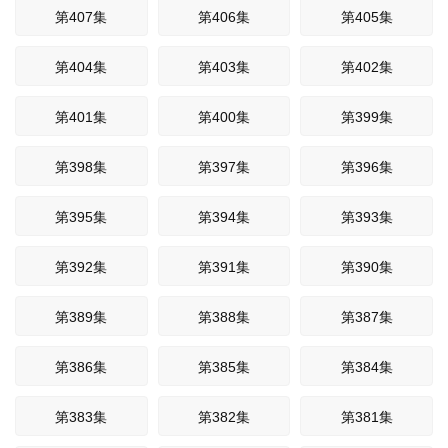
第407集
第406集
第405集
第404集
第403集
第402集
第401集
第400集
第399集
第398集
第397集
第396集
第395集
第394集
第393集
第392集
第391集
第390集
第389集
第388集
第387集
第386集
第385集
第384集
第383集
第382集
第381集