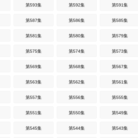
第593集
第592集
第591集
第587集
第586集
第585集
第581集
第580集
第579集
第575集
第574集
第573集
第569集
第568集
第567集
第563集
第562集
第561集
第557集
第556集
第555集
第551集
第550集
第549集
第545集
第544集
第543集