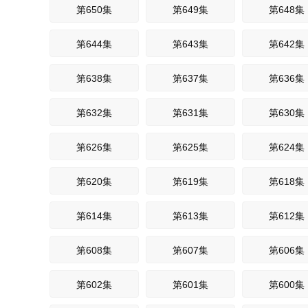
第650集
第649集
第648集
第644集
第643集
第642集
第638集
第637集
第636集
第632集
第631集
第630集
第626集
第625集
第624集
第620集
第619集
第618集
第614集
第613集
第612集
第608集
第607集
第606集
第602集
第601集
第600集