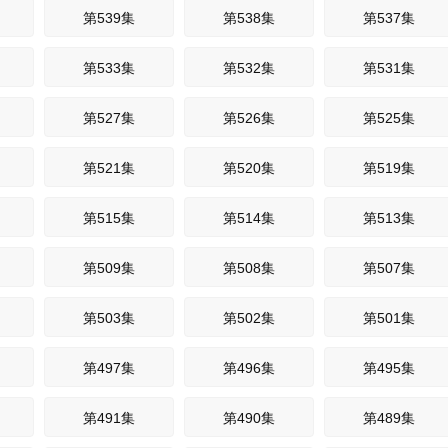
第539集
第538集
第537集
第533集
第532集
第531集
第527集
第526集
第525集
第521集
第520集
第519集
第515集
第514集
第513集
第509集
第508集
第507集
第503集
第502集
第501集
第497集
第496集
第495集
第491集
第490集
第489集