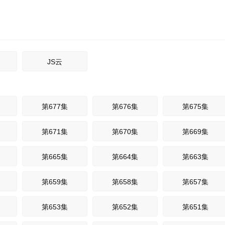
JS云
第677集
第676集
第675集
第671集
第670集
第669集
第665集
第664集
第663集
第659集
第658集
第657集
第653集
第652集
第651集