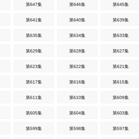
第647集
第646集
第645集
第641集
第640集
第639集
第635集
第634集
第633集
第629集
第628集
第627集
第623集
第622集
第621集
第617集
第616集
第615集
第611集
第610集
第609集
第605集
第604集
第603集
第599集
第598集
第597集