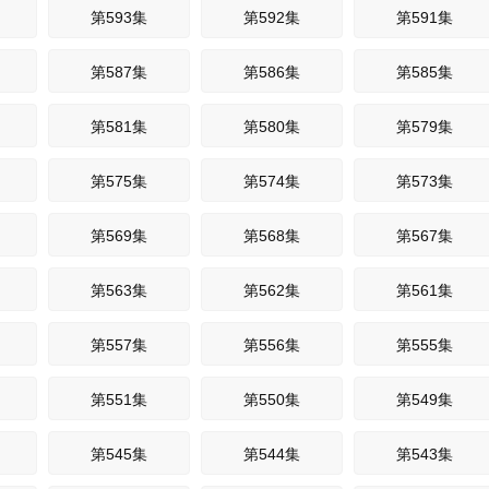
第593集
第592集
第591集
第587集
第586集
第585集
第581集
第580集
第579集
第575集
第574集
第573集
第569集
第568集
第567集
第563集
第562集
第561集
第557集
第556集
第555集
第551集
第550集
第549集
第545集
第544集
第543集