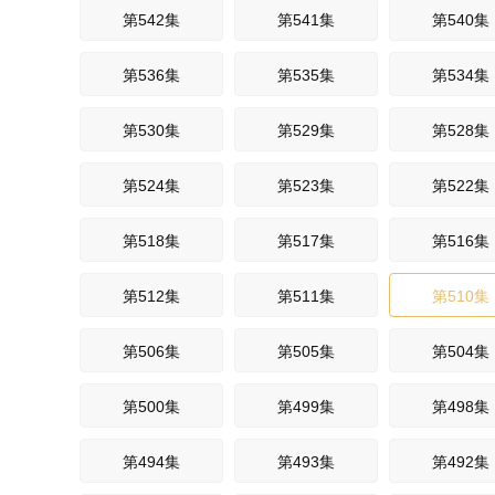
第542集
第541集
第540集
第536集
第535集
第534集
第530集
第529集
第528集
第524集
第523集
第522集
第518集
第517集
第516集
第512集
第511集
第510集
第506集
第505集
第504集
第500集
第499集
第498集
第494集
第493集
第492集