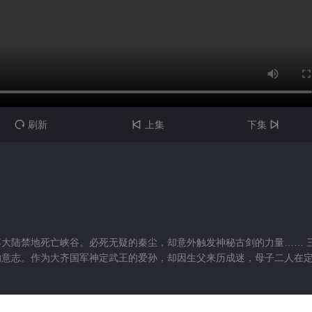
刷新
上集
下集



大陆禁地死亡峡谷。必死无疑的秦尘，却意外触发神秘古剑的力量…… 
的意志。作为大齐国军神定武王的爱孙，却因生父来历成迷，母子二人在