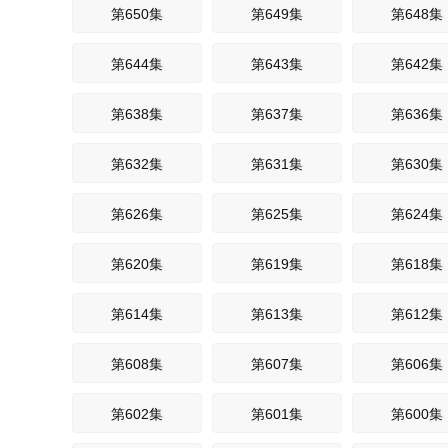
第650集
第649集
第648集
第644集
第643集
第642集
第638集
第637集
第636集
第632集
第631集
第630集
第626集
第625集
第624集
第620集
第619集
第618集
第614集
第613集
第612集
第608集
第607集
第606集
第602集
第601集
第600集