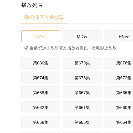
播放列表

欧乐官方播放器
JY云
MD云
HN云
当前资源由欧乐官方播放器提供 - 看电影上欧乐

第680集
第679集
第678集
第674集
第673集
第672集
第668集
第667集
第666集
第662集
第661集
第660集
第656集
第655集
第654集