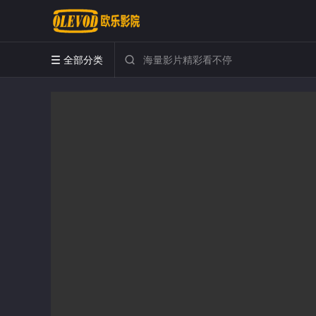
全部分类

