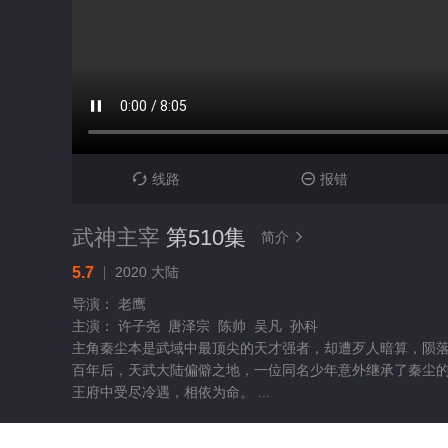
线路
报错


武神主宰
第510集
简介

5.7
2020
大陆
导演： 老鹰
主演： 许子尧 唐泽宗 陈帅 吴凡 孙科
主角秦尘本是武域中最顶尖的天才强者，却遭歹人暗算，陨落
百年后，天武大陆偏僻之地，一位同名少年意外继承了秦尘
王府中受尽冷遇，相依为命。 ...