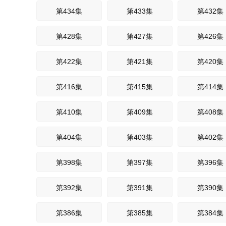
第434集
第433集
第432集
第428集
第427集
第426集
第422集
第421集
第420集
第416集
第415集
第414集
第410集
第409集
第408集
第404集
第403集
第402集
第398集
第397集
第396集
第392集
第391集
第390集
第386集
第385集
第384集