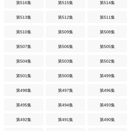
第516集
第515集
第514集
第513集
第512集
第511集
第510集
第509集
第508集
第507集
第506集
第505集
第504集
第503集
第502集
第501集
第500集
第499集
第498集
第497集
第496集
第495集
第494集
第493集
第492集
第491集
第490集