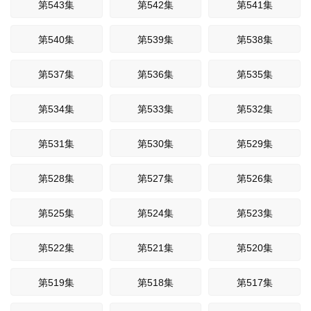
第543集
第542集
第541集
第540集
第539集
第538集
第537集
第536集
第535集
第534集
第533集
第532集
第531集
第530集
第529集
第528集
第527集
第526集
第525集
第524集
第523集
第522集
第521集
第520集
第519集
第518集
第517集