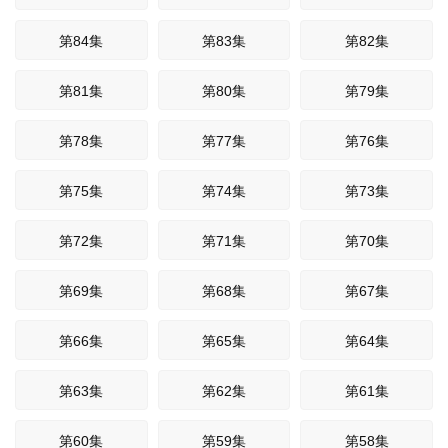
第84集
第83集
第82集
第81集
第80集
第79集
第78集
第77集
第76集
第75集
第74集
第73集
第72集
第71集
第70集
第69集
第68集
第67集
第66集
第65集
第64集
第63集
第62集
第61集
第60集
第59集
第58集