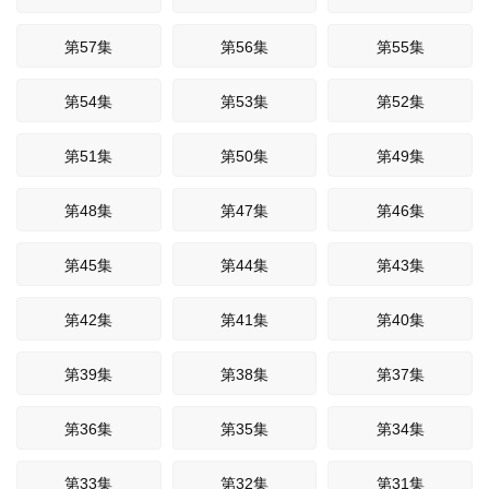
第57集
第56集
第55集
第54集
第53集
第52集
第51集
第50集
第49集
第48集
第47集
第46集
第45集
第44集
第43集
第42集
第41集
第40集
第39集
第38集
第37集
第36集
第35集
第34集
第33集
第32集
第31集