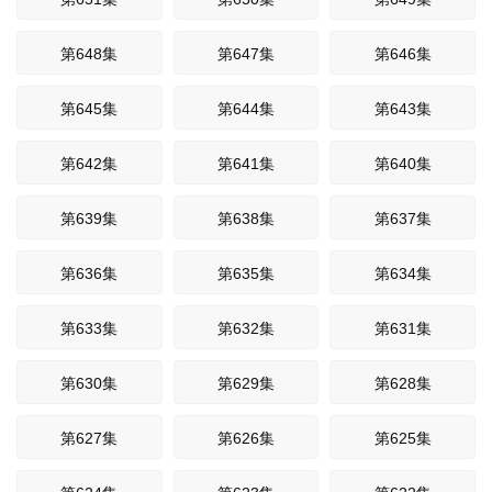
第648集
第647集
第646集
第645集
第644集
第643集
第642集
第641集
第640集
第639集
第638集
第637集
第636集
第635集
第634集
第633集
第632集
第631集
第630集
第629集
第628集
第627集
第626集
第625集