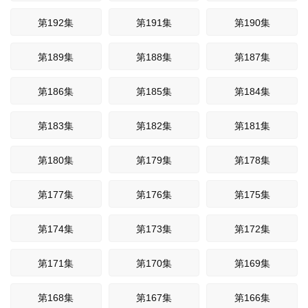
第192集
第191集
第190集
第189集
第188集
第187集
第186集
第185集
第184集
第183集
第182集
第181集
第180集
第179集
第178集
第177集
第176集
第175集
第174集
第173集
第172集
第171集
第170集
第169集
第168集
第167集
第166集