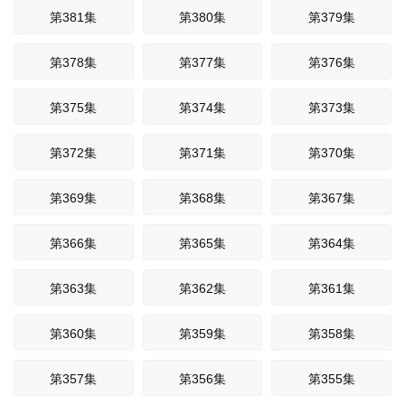
第381集
第380集
第379集
第378集
第377集
第376集
第375集
第374集
第373集
第372集
第371集
第370集
第369集
第368集
第367集
第366集
第365集
第364集
第363集
第362集
第361集
第360集
第359集
第358集
第357集
第356集
第355集