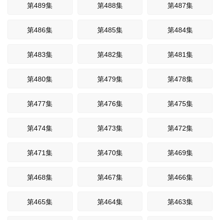
第489集
第488集
第487集
第486集
第485集
第484集
第483集
第482集
第481集
第480集
第479集
第478集
第477集
第476集
第475集
第474集
第473集
第472集
第471集
第470集
第469集
第468集
第467集
第466集
第465集
第464集
第463集