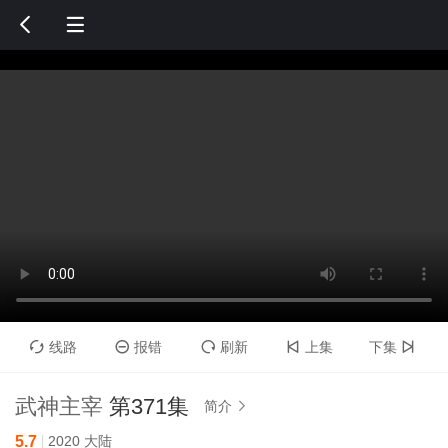


线路
报错
刷新
上集
下集





武神主宰
第371集
简介

5.7
2020
大陆