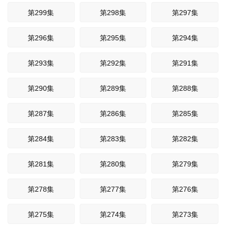
第299集
第298集
第297集
第296集
第295集
第294集
第293集
第292集
第291集
第290集
第289集
第288集
第287集
第286集
第285集
第284集
第283集
第282集
第281集
第280集
第279集
第278集
第277集
第276集
第275集
第274集
第273集