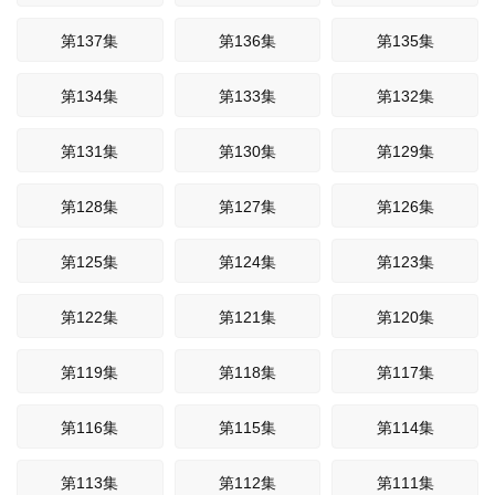
第137集
第136集
第135集
第134集
第133集
第132集
第131集
第130集
第129集
第128集
第127集
第126集
第125集
第124集
第123集
第122集
第121集
第120集
第119集
第118集
第117集
第116集
第115集
第114集
第113集
第112集
第111集