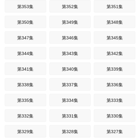
第353集
第352集
第351集
第350集
第349集
第348集
第347集
第346集
第345集
第344集
第343集
第342集
第341集
第340集
第339集
第338集
第337集
第336集
第335集
第334集
第333集
第332集
第331集
第330集
第329集
第328集
第327集