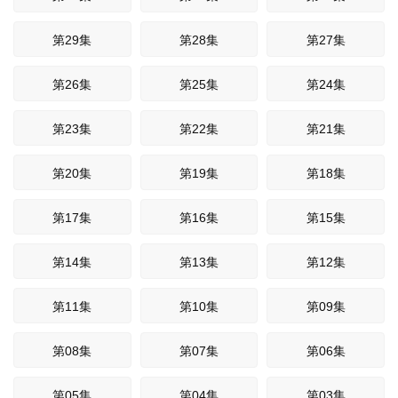
第29集
第28集
第27集
第26集
第25集
第24集
第23集
第22集
第21集
第20集
第19集
第18集
第17集
第16集
第15集
第14集
第13集
第12集
第11集
第10集
第09集
第08集
第07集
第06集
第05集
第04集
第03集