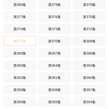
第380集
第379集
第378集
第377集
第376集
第375集
第374集
第373集
第372集
第371集
第370集
第369集
第368集
第367集
第366集
第365集
第364集
第363集
第362集
第361集
第360集
第359集
第358集
第357集
第356集
第355集
第354集