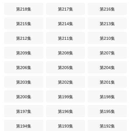
第218集
第217集
第216集
第215集
第214集
第213集
第212集
第211集
第210集
第209集
第208集
第207集
第206集
第205集
第204集
第203集
第202集
第201集
第200集
第199集
第198集
第197集
第196集
第195集
第194集
第193集
第192集