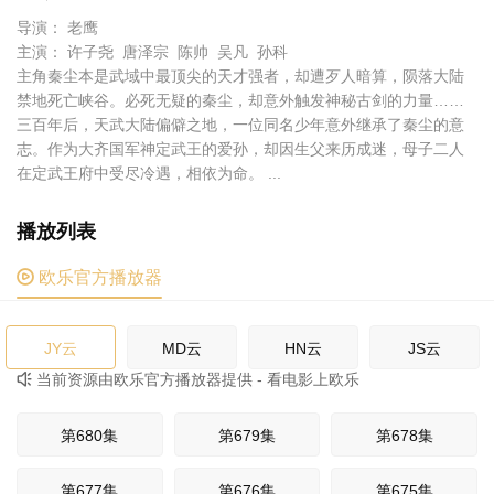
导演： 老鹰
主演： 许子尧 唐泽宗 陈帅 吴凡 孙科
主角秦尘本是武域中最顶尖的天才强者，却遭歹人暗算，陨落大陆
禁地死亡峡谷。必死无疑的秦尘，却意外触发神秘古剑的力量……
三百年后，天武大陆偏僻之地，一位同名少年意外继承了秦尘的意
志。作为大齐国军神定武王的爱孙，却因生父来历成迷，母子二人
在定武王府中受尽冷遇，相依为命。 ...
播放列表

欧乐官方播放器
JY云
MD云
HN云
JS云
当前资源由欧乐官方播放器提供 - 看电影上欧乐

第680集
第679集
第678集
第677集
第676集
第675集