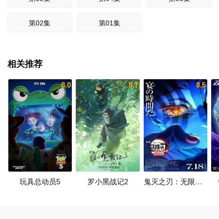
第02集
第01集
相关推荐
8.0
8.7
8.5
玩具总动员5
罗小黑战记2
鬼灭之刃：无限城篇 第一章 猗窝座再袭