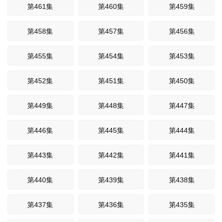
第461集
第460集
第459集
第458集
第457集
第456集
第455集
第454集
第453集
第452集
第451集
第450集
第449集
第448集
第447集
第446集
第445集
第444集
第443集
第442集
第441集
第440集
第439集
第438集
第437集
第436集
第435集