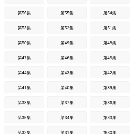
第56集
第55集
第54集
第53集
第52集
第51集
第50集
第49集
第48集
第47集
第46集
第45集
第44集
第43集
第42集
第41集
第40集
第39集
第38集
第37集
第36集
第35集
第34集
第33集
第32集
第31集
第30集