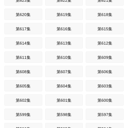
第623集
第622集
第621集
第620集
第619集
第618集
第617集
第616集
第615集
第614集
第613集
第612集
第611集
第610集
第609集
第608集
第607集
第606集
第605集
第604集
第603集
第602集
第601集
第600集
第599集
第598集
第597集