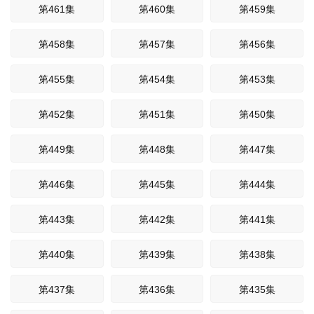
第461集
第460集
第459集
第458集
第457集
第456集
第455集
第454集
第453集
第452集
第451集
第450集
第449集
第448集
第447集
第446集
第445集
第444集
第443集
第442集
第441集
第440集
第439集
第438集
第437集
第436集
第435集