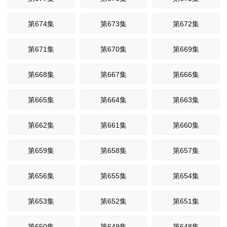
第674集
第673集
第672集
第671集
第670集
第669集
第668集
第667集
第666集
第665集
第664集
第663集
第662集
第661集
第660集
第659集
第658集
第657集
第656集
第655集
第654集
第653集
第652集
第651集
第650集
第649集
第648集