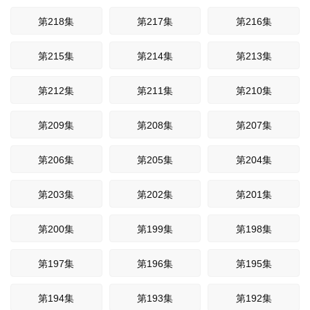
第218集
第217集
第216集
第215集
第214集
第213集
第212集
第211集
第210集
第209集
第208集
第207集
第206集
第205集
第204集
第203集
第202集
第201集
第200集
第199集
第198集
第197集
第196集
第195集
第194集
第193集
第192集