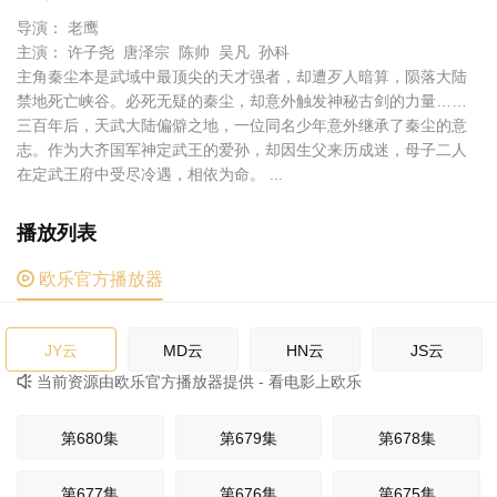
导演： 老鹰
主演： 许子尧 唐泽宗 陈帅 吴凡 孙科
主角秦尘本是武域中最顶尖的天才强者，却遭歹人暗算，陨落大陆
禁地死亡峡谷。必死无疑的秦尘，却意外触发神秘古剑的力量……
三百年后，天武大陆偏僻之地，一位同名少年意外继承了秦尘的意
志。作为大齐国军神定武王的爱孙，却因生父来历成迷，母子二人
在定武王府中受尽冷遇，相依为命。 ...
播放列表

欧乐官方播放器
JY云
MD云
HN云
JS云
当前资源由欧乐官方播放器提供 - 看电影上欧乐

第680集
第679集
第678集
第677集
第676集
第675集