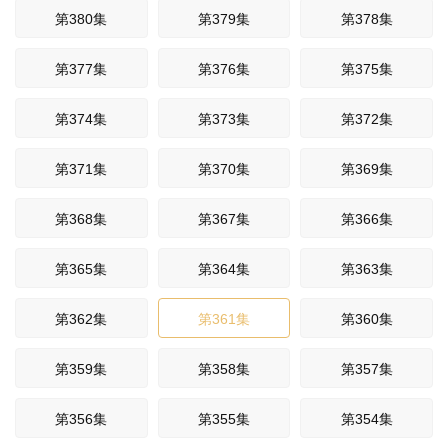
第380集
第379集
第378集
第377集
第376集
第375集
第374集
第373集
第372集
第371集
第370集
第369集
第368集
第367集
第366集
第365集
第364集
第363集
第362集
第361集
第360集
第359集
第358集
第357集
第356集
第355集
第354集