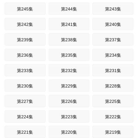
第245集
第244集
第243集
第242集
第241集
第240集
第239集
第238集
第237集
第236集
第235集
第234集
第233集
第232集
第231集
第230集
第229集
第228集
第227集
第226集
第225集
第224集
第223集
第222集
第221集
第220集
第219集