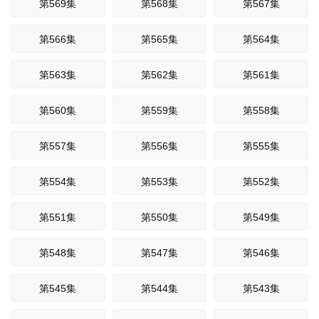
第569集
第568集
第567集
第566集
第565集
第564集
第563集
第562集
第561集
第560集
第559集
第558集
第557集
第556集
第555集
第554集
第553集
第552集
第551集
第550集
第549集
第548集
第547集
第546集
第545集
第544集
第543集