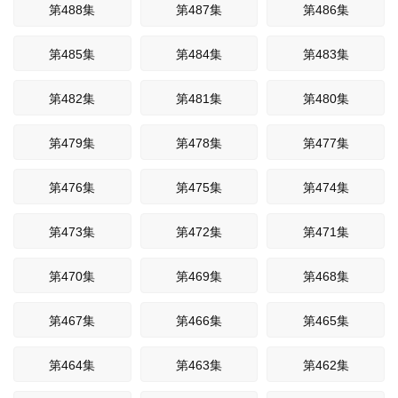
第488集
第487集
第486集
第485集
第484集
第483集
第482集
第481集
第480集
第479集
第478集
第477集
第476集
第475集
第474集
第473集
第472集
第471集
第470集
第469集
第468集
第467集
第466集
第465集
第464集
第463集
第462集