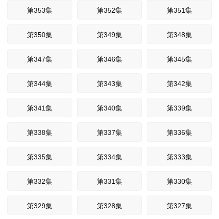
第353集
第352集
第351集
第350集
第349集
第348集
第347集
第346集
第345集
第344集
第343集
第342集
第341集
第340集
第339集
第338集
第337集
第336集
第335集
第334集
第333集
第332集
第331集
第330集
第329集
第328集
第327集