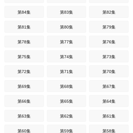
第84集
第83集
第82集
第81集
第80集
第79集
第78集
第77集
第76集
第75集
第74集
第73集
第72集
第71集
第70集
第69集
第68集
第67集
第66集
第65集
第64集
第63集
第62集
第61集
第60集
第59集
第58集