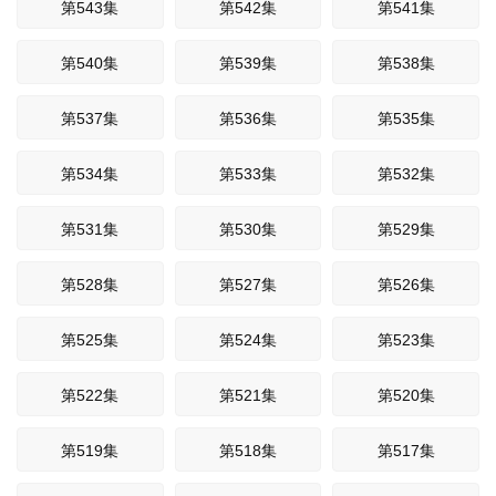
第543集
第542集
第541集
第540集
第539集
第538集
第537集
第536集
第535集
第534集
第533集
第532集
第531集
第530集
第529集
第528集
第527集
第526集
第525集
第524集
第523集
第522集
第521集
第520集
第519集
第518集
第517集