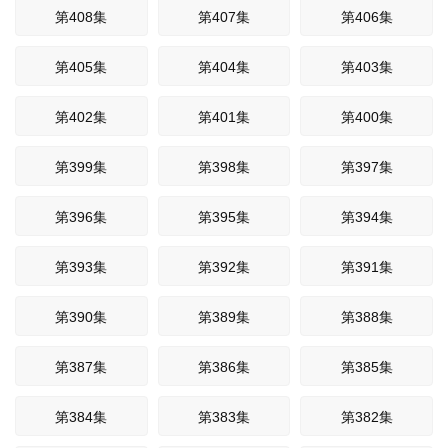
第408集
第407集
第406集
第405集
第404集
第403集
第402集
第401集
第400集
第399集
第398集
第397集
第396集
第395集
第394集
第393集
第392集
第391集
第390集
第389集
第388集
第387集
第386集
第385集
第384集
第383集
第382集