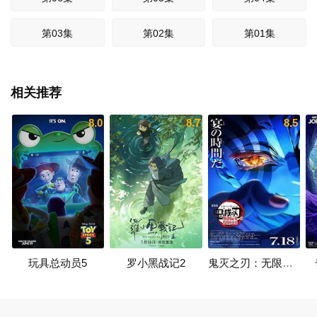
第03集
第02集
第01集
相关推荐
8.0
8.7
8.5
玩具总动员5
罗小黑战记2
鬼灭之刃：无限城篇 第一章 猗窝座再袭