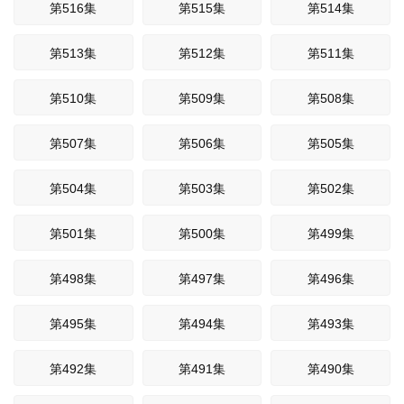
第516集
第515集
第514集
第513集
第512集
第511集
第510集
第509集
第508集
第507集
第506集
第505集
第504集
第503集
第502集
第501集
第500集
第499集
第498集
第497集
第496集
第495集
第494集
第493集
第492集
第491集
第490集