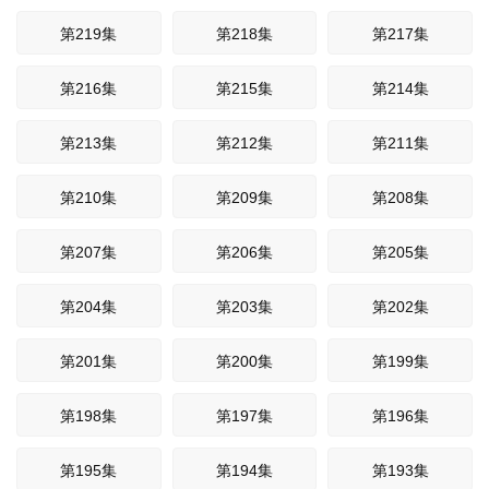
第219集
第218集
第217集
第216集
第215集
第214集
第213集
第212集
第211集
第210集
第209集
第208集
第207集
第206集
第205集
第204集
第203集
第202集
第201集
第200集
第199集
第198集
第197集
第196集
第195集
第194集
第193集