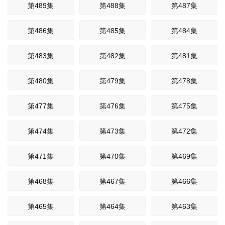
第489集
第488集
第487集
第486集
第485集
第484集
第483集
第482集
第481集
第480集
第479集
第478集
第477集
第476集
第475集
第474集
第473集
第472集
第471集
第470集
第469集
第468集
第467集
第466集
第465集
第464集
第463集