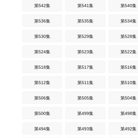
第542集
第541集
第540集
第536集
第535集
第534集
第530集
第529集
第528集
第524集
第523集
第522集
第518集
第517集
第516集
第512集
第511集
第510集
第506集
第505集
第504集
第500集
第499集
第498集
第494集
第493集
第492集