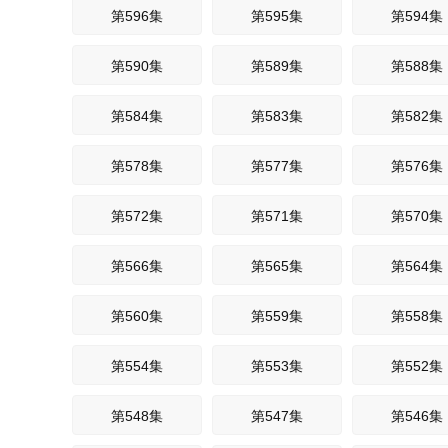
第596集
第595集
第594集
第590集
第589集
第588集
第584集
第583集
第582集
第578集
第577集
第576集
第572集
第571集
第570集
第566集
第565集
第564集
第560集
第559集
第558集
第554集
第553集
第552集
第548集
第547集
第546集