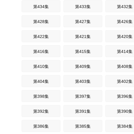
第434集
第433集
第432集
第428集
第427集
第426集
第422集
第421集
第420集
第416集
第415集
第414集
第410集
第409集
第408集
第404集
第403集
第402集
第398集
第397集
第396集
第392集
第391集
第390集
第386集
第385集
第384集