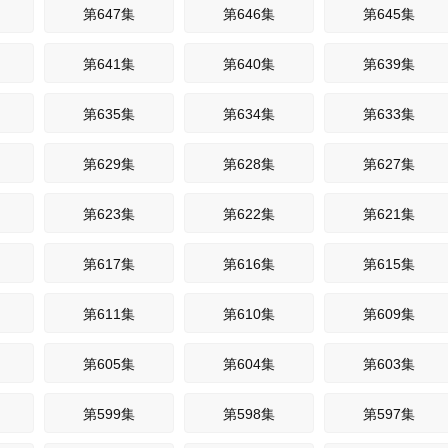
第647集
第646集
第645集
第641集
第640集
第639集
第635集
第634集
第633集
第629集
第628集
第627集
第623集
第622集
第621集
第617集
第616集
第615集
第611集
第610集
第609集
第605集
第604集
第603集
第599集
第598集
第597集